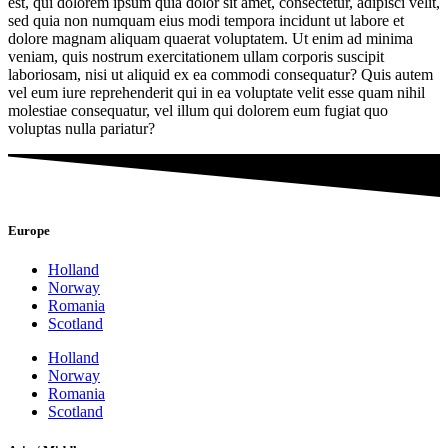
est, qui dolorem ipsum quia dolor sit amet, consectetur, adipisci velit,
sed quia non numquam eius modi tempora incidunt ut labore et
dolore magnam aliquam quaerat voluptatem. Ut enim ad minima
veniam, quis nostrum exercitationem ullam corporis suscipit
laboriosam, nisi ut aliquid ex ea commodi consequatur? Quis autem
vel eum iure reprehenderit qui in ea voluptate velit esse quam nihil
molestiae consequatur, vel illum qui dolorem eum fugiat quo
voluptas nulla pariatur?
Europe
Holland
Norway
Romania
Scotland
Holland
Norway
Romania
Scotland